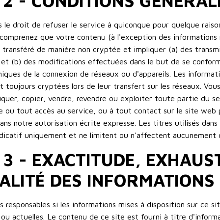
 2 - CONDITIONS GÉNÉRAL
 le droit de refuser le service à quiconque pour quelque raiso
omprenez que votre contenu (à l'exception des informations r
e transféré de manière non cryptée et impliquer (a) des transmi
; et (b) des modifications effectuées dans le but de se confor
iques de la connexion de réseaux ou d'appareils. Les informati
t toujours cryptées lors de leur transfert sur les réseaux. Vo
iquer, copier, vendre, revendre ou exploiter toute partie du s
ce ou tout accès au service, ou à tout contact sur le site web p
sans notre autorisation écrite expresse. Les titres utilisés dans
indicatif uniquement et ne limitent ou n'affectent aucunement 
 3 - EXACTITUDE, EXHAUST
ALITÉ DES INFORMATIONS
responsables si les informations mises à disposition sur ce si
u actuelles. Le contenu de ce site est fourni à titre d'inform