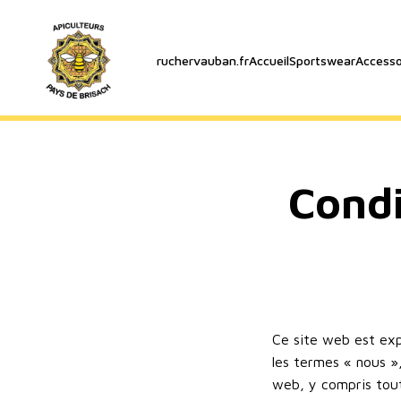
ruchervauban.fr
Accueil
Sportswear
Accesso
Condi
Ce site web est exp
les termes « nous »
web, y compris toute