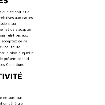
ES
n que ce soit et à
elatives aux cartes
ssions sur
mer et de s'adapter
ons relatives aux
us acceptez de ne
ervice, toute
ar le biais duquel le
 le présent accord
ces Conditions.
IVITÉ
te ne sont pas
ation générale