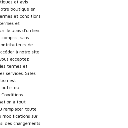
itiques et avis
notre boutique en
termes et conditions
 termes et
 le biais d’un lien.
y compris, sans
contributeurs de
accéder à notre site
, vous acceptez
 les termes et
s services. Si les
tion est
 outils ou
x Conditions
isation à tout
ou remplacer toute
u modifications sur
r si des changements